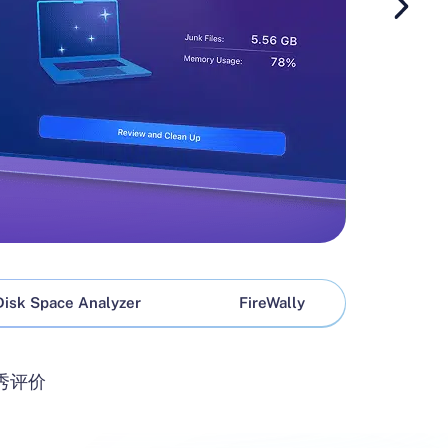
Disk Space Analyzer
FireWally
 优秀评价