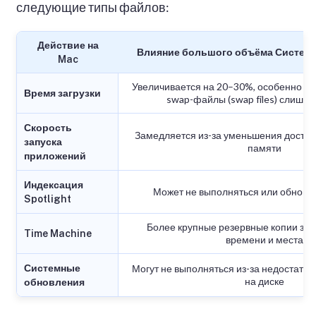
следующие типы файлов:
Действие на
Влияние большого объёма Систем
Mac
Увеличивается на 20–30%, особенно есл
Время загрузки
swap-файлы (swap files) слишк
Скорость
Замедляется из-за уменьшения досту
запуска
памяти
приложений
Индексация
Может не выполняться или обновл
Spotlight
Более крупные резервные копии за
Time Machine
времени и места
Системные
Могут не выполняться из-за недостатка
на диске
обновления