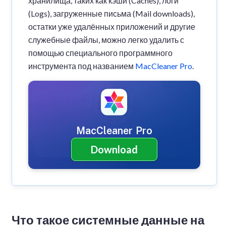
хранилища, таких как кэши (Caches), логи
Почему системные данные занимают так
(Logs), загруженные письма (Mail downloads),
много места?
остатки уже удалённых приложений и другие
служебные файлы, можно легко удалить с
помощью специального программного
инструмента под названием
MacCleaner Pro
.
MacCleaner Pro
Download
Что такое системные данные на