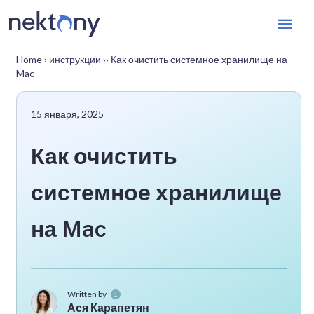
Гла
мен
Home
›
инструкции
››
Как очистить системное хранилище на
Mac
15 января, 2025
Как очистить
системное хранилище
на Mac
Written by
Ася Карапетян