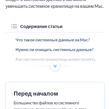
уменьшить системное хранилище на вашем Mac.
Содержание статьи
Что такое системные данные на Mac?
Нужно ли очищать системные данные?
Как системное хранилище может влиять
на производительность Mac
Как проверить объём системных данных
Как найти системные данные на Mac
Перед началом
Как очистить системное хранилище на
Mac
Большинство файлов из системного